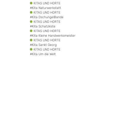
Tags:
KITAS UND HORTE
#
Kita Naturwerkstatt
KITAS UND HORTE
#
Kita DschungelBande
KITAS UND HORTE
#
Kita Schatzkiste
KITAS UND HORTE
#
Kita Kleine Handwerksmeister
KITAS UND HORTE
#
Kita Sankt Georg
KITAS UND HORTE
#
Kita Um die Welt