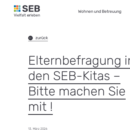
SEB Leipzig, Vielfalt erleben - zur Startseite
Wohnen und Betreuung
zurück
Elternbefragung i
den SEB-Kitas –
Bitte machen Sie
mit !
Datum:
13. März 2026