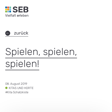
SEB Leipzig, Vielfalt erleben - zur Startseite
zurück
Spielen, spielen,
spielen!
Datum:
08. August 2019
Tags:
KITAS UND HORTE
#
Kita Schatzkiste