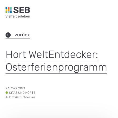
SEB Leipzig, Vielfalt erleben - zur Startseite
zurück
Hort WeltEntdecker:
Osterferienprogramm
Datum:
23. März 2021
Tags:
KITAS UND HORTE
#
Hort WeltEntdecker