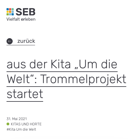
SEB Leipzig, Vielfalt erleben - zur Startseite
zurück
aus der Kita „Um die
Welt“: Trommelprojekt
startet
Datum:
31. Mai 2021
Tags:
KITAS UND HORTE
#
Kita Um die Welt