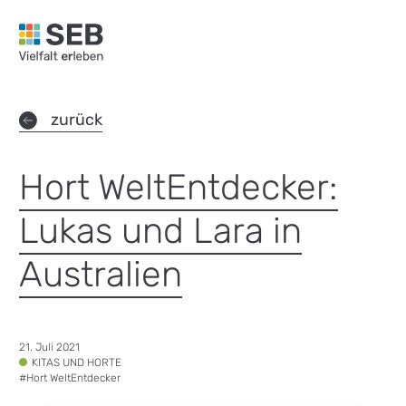
SEB Leipzig, Vielfalt erleben - zur Startseite
zurück
Hort WeltEntdecker:
Lukas und Lara in
Australien
Datum:
21. Juli 2021
Tags:
KITAS UND HORTE
#
Hort WeltEntdecker