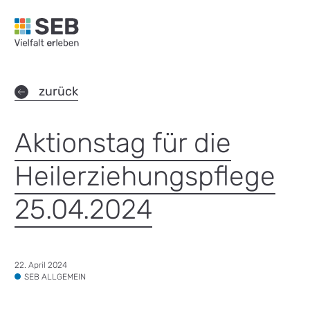
SEB Leipzig, Vielfalt erleben - zur Startseite
zurück
Aktionstag für die
Heilerziehungspflege
25.04.2024
Datum:
22. April 2024
Tags:
SEB ALLGEMEIN