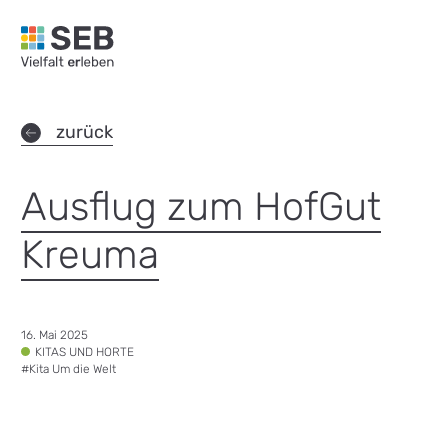
SEB Leipzig, Vielfalt erleben - zur Startseite
zurück
Ausflug zum HofGut
Kreuma
Datum:
16. Mai 2025
Tags:
KITAS UND HORTE
#
Kita Um die Welt