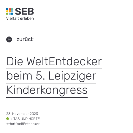
SEB Leipzig, Vielfalt erleben - zur Startseite
zurück
Die WeltEntdecker
beim 5. Leipziger
Kinderkongress
Datum:
23. November 2023
Tags:
KITAS UND HORTE
#
Hort WeltEntdecker