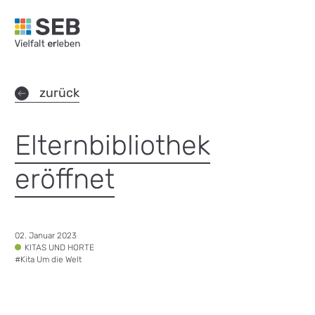
SEB Leipzig, Vielfalt erleben - zur Startseite
zurück
Elternbibliothek
eröffnet
Datum:
02. Januar 2023
Tags:
KITAS UND HORTE
#
Kita Um die Welt