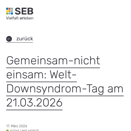
SEB Leipzig, Vielfalt erleben - zur Startseite
zurück
Gemeinsam-nicht
einsam: Welt-
Downsyndrom-Tag am
21.03.2026
Datum:
17. März 2026
Tags:
KITAS UND HORTE