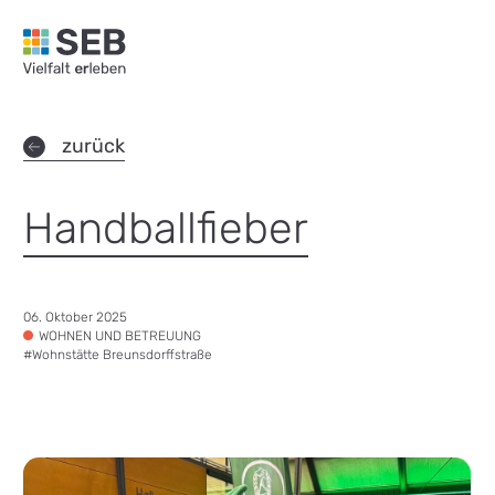
SEB Leipzig, Vielfalt erleben - zur Startseite
zurück
Handballfieber
Datum:
06. Oktober 2025
Tags:
WOHNEN UND BETREUUNG
#
Wohnstätte Breunsdorffstraße