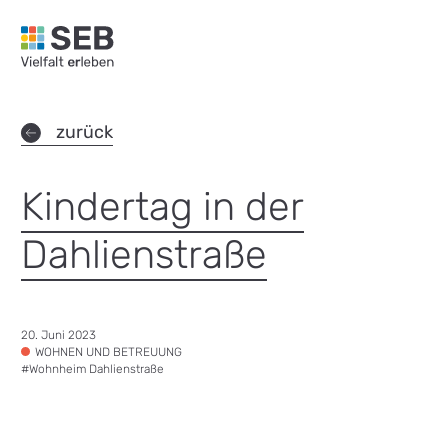
SEB Leipzig, Vielfalt erleben - zur Startseite
zurück
Kindertag in der
Dahlienstraße
Datum:
20. Juni 2023
Tags:
WOHNEN UND BETREUUNG
#
Wohnheim Dahlienstraße