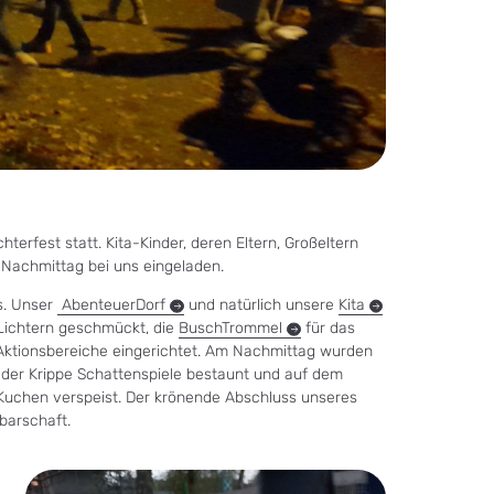
erfest statt. Kita-Kinder, deren Eltern, Großeltern
Nachmittag bei uns eingeladen.
s. Unser
AbenteuerDorf
und natürlich unsere
Kita
Lichtern geschmückt, die
BuschTrommel
für das
Aktionsbereiche eingerichtet. Am Nachmittag wurden
n der Krippe Schattenspiele bestaunt und auf dem
 Kuchen verspeist. Der krönende Abschluss unseres
barschaft.