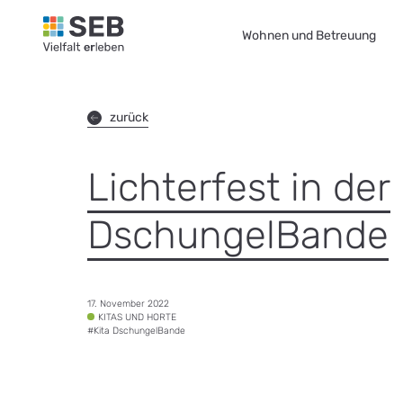
SEB Leipzig, Vielfalt erleben - zur Startseite
Wohnen und Betreuung
zurück
Lichterfest in der
DschungelBande
Datum:
17. November 2022
Tags:
KITAS UND HORTE
#
Kita DschungelBande