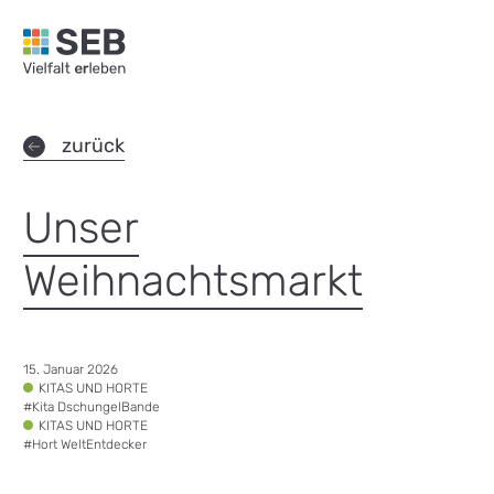
SEB Leipzig, Vielfalt erleben - zur Startseite
zurück
Unser
Weihnachtsmarkt
Datum:
15. Januar 2026
Tags:
KITAS UND HORTE
#
Kita DschungelBande
KITAS UND HORTE
#
Hort WeltEntdecker