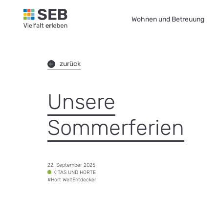
SEB Leipzig, Vielfalt erleben - zur Startseite
Wohnen und Betreuung
zurück
Unsere
Sommerferien
Datum:
22. September 2025
Tags:
KITAS UND HORTE
#
Hort WeltEntdecker