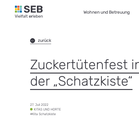
SEB Leipzig, Vielfalt erleben - zur Startseite
Wohnen und Betreuung
zurück
Zuckertütenfest i
der „Schatzkiste“
Datum:
27. Juli 2022
Tags:
KITAS UND HORTE
#
Kita Schatzkiste