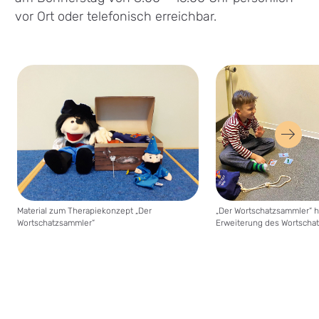
vor Ort oder telefonisch erreichbar.
nächs
Bil
Material zum Therapiekonzept „Der
„Der Wortschatzsammler“ hi
Wortschatzsammler“
Erweiterung des Wortscha