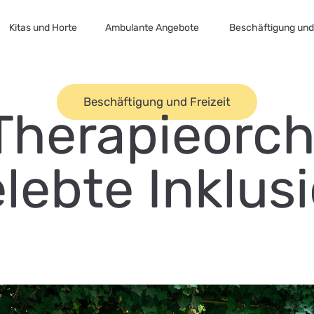
Kitas und Horte
Ambulante Angebote
Beschäftigung und 
Beschäftigung und Freizeit
Therapieorch
lebte Inklus