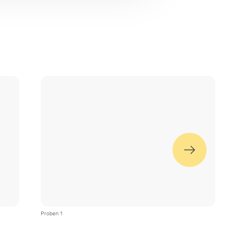
nächstes
Bild
Proben 1