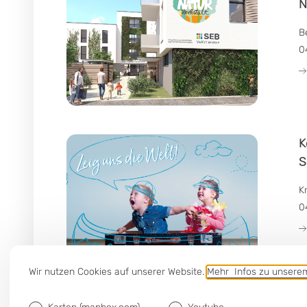
N
B
0
K
S
K
0
Wir nutzen Cookies auf unserer Website.
Mehr Infos zu unser
K