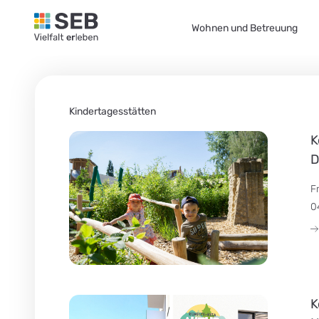
SEB Leipzig, Vielfalt erleben - zur Startseite
Wohnen und Betreuung
Kindertagesstätten
K
D
F
0
K