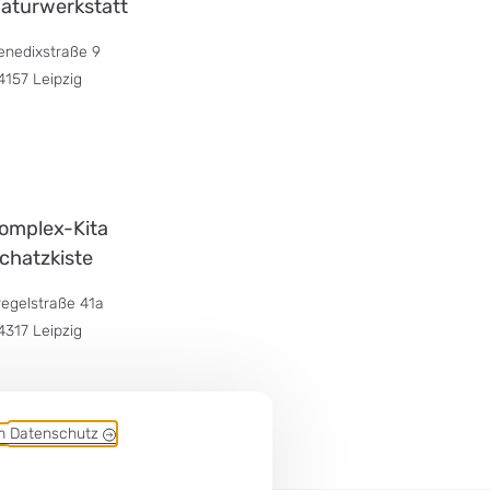
aturwerkstatt
enedixstraße 9
4157 Leipzig
omplex-Kita
chatzkiste
regelstraße 41a
4317 Leipzig
em
Datenschutz
omplex-Kita Um die