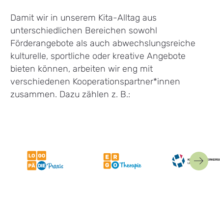
Damit wir in unserem Kita-Alltag aus
unterschiedlichen Bereichen sowohl
Förderangebote als auch abwechslungsreiche
kulturelle, sportliche oder kreative Angebote
bieten können, arbeiten wir eng mit
verschiedenen Kooperationspartner*innen
zusammen. Dazu zählen z. B.:
näch
Bi
Link zu Partner: Logopädie Praxis
Link zu Partner: SEB
Link zu Par
Ergotherapeutische Praxis
Kreishandw
Leipzig