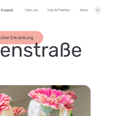
Freizeit
Über uns
Jobs & Praktika
News
Suche
scher Erkrankung
en­straße