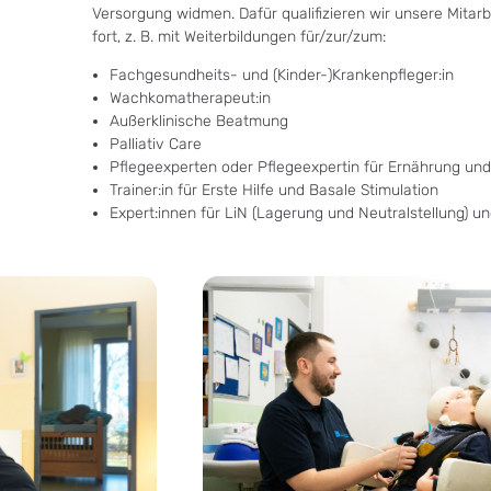
Versorgung widmen. Dafür qualifizieren wir unsere Mitarb
fort, z. B. mit Weiterbildungen für/zur/zum:
Fachgesundheits- und (Kinder-)Krankenpfleger:in
Wachkomatherapeut:in
Außerklinische Beatmung
Palliativ Care
Pflegeexperten oder Pflegeexpertin für Ernährung u
Trainer:in für Erste Hilfe und Basale Stimulation
Expert:innen für LiN (Lagerung und Neutralstellung) u